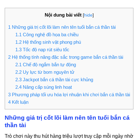
Nội dung bài viết
[
hide
]
1
Những giá trị cốt lõi làm nên tên tuổi bắn cá thần tài
1.1
Công nghệ đồ họa ba chiều
1.2
Hệ thống sinh vật phong phú
1.3
Tốc độ nạp rút siêu tốc
2
Hệ thống tính năng đặc sắc trong game bắn cá thần tài
2.1
Chế độ ngắm bắn tự động
2.2
Uy lực từ bom nguyên tử
2.3
Jackpot bắn cá thần tài cực khủng
2.4
Nâng cấp súng linh hoạt
3
Phương pháp tối ưu hóa lợi nhuận khi chơi bắn cá thần tài
4
Kết luận
Những giá trị cốt lõi làm nên tên tuổi bắn cá
thần tài
Trò chơi này thu hút hàng triệu lượt truy cập mỗi ngày nhờ