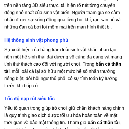
trên nền tảng 3D siêu thực, tái hiện rõ nét từng chuyển
động nhỏ nhất của sinh vật biển. Người tham gia sẽ cảm
nhận được sự sống động qua từng bọt khí, rạn san hô và
những đàn cá bơi lội mềm mại trên màn hình thiết bị.
Hệ thống sinh vật phong phú
Sự xuất hiện của hàng trăm loài sinh vật khác nhau tạo
nên một hệ sinh thái đại dương vô cùng đa dạng và mang
tính thử thách cao đối với người chơi. Trong
bắn cá thần
tài
, mỗi loài cá lại sở hữu một mức hệ số nhân thưởng
riêng biệt, đòi hỏi ngư thủ phải có sự tính toán kỹ lưỡng
trước khi bóp cò.
Tốc độ nạp rút siêu tốc
Yếu tố quan trọng giúp trò chơi giữ chân khách hàng chính
là quy trình giao dịch được tối ưu hóa hoàn toàn về mặt
thời gian và bảo mật thông tin. Tham gia
bắn cá thần tài
,