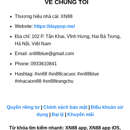
VỀ CHÚNG TÔI
Thương hiệu nhà cái: XN88
Website:
https://daypop.me/
Địa chỉ: 102 P. Tân Khai, Vĩnh Hưng, Hai Bà Trưng,
Hà Nội, Việt Nam
Email:
xn88blue@gmail.com
Phone: 0933610841
Hashtag: #xn88 #xn88cacuoc #xn88blue
#nhacaixn88 #xn88trangchu
Quyền riêng tư
|
Chính sách bảo mật
|
Điều khoản sử
dụng
|
Đại lý
|
Khuyến mãi
Từ khóa tìm kiếm nhanh: XN88 app, XN88 app iOS,