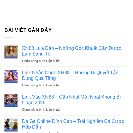
BÀI VIẾT GẦN ĐÂY
XN88 Lừa Đảo – Những Góc Khuất Cần Được
Làm Sáng Tỏ
Chức năng bình luận bị tắt
ở
XN88
Lừa
Link Nhận Code XN88 – Những Bí Quyết Tận
Đảo
Dụng Quà Tặng
–
Chức năng bình luận bị tắt
ở
Những
Link
Góc
Nhận
Link Vào XN88 – Cập Nhật Mới Nhất Không Bị
Khuất
Code
Cần
Chặn 2026
XN88
Được
Chức năng bình luận bị tắt
ở
–
Làm
Link
Những
Sáng
Vào
Đá Gà Online Đỉnh Cao – Trải Nghiệm Cá Cược
Bí
Tỏ
XN88
Quyết
Hấp Dẫn
–
Tận