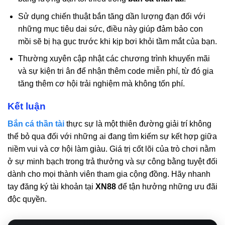
Sử dụng chiến thuật bắn tăng dần lượng đạn đối với
những mục tiêu dai sức, điều này giúp đảm bảo con
mồi sẽ bị hạ gục trước khi kịp bơi khỏi tầm mắt của bạn.
Thường xuyên cập nhật các chương trình khuyến mãi
và sự kiện tri ân để nhận thêm code miễn phí, từ đó gia
tăng thêm cơ hội trải nghiệm mà không tốn phí.
Kết luận
Bắn cá thần tài
thực sự là một thiên đường giải trí không
thể bỏ qua đối với những ai đang tìm kiếm sự kết hợp giữa
niềm vui và cơ hội làm giàu. Giá trị cốt lõi của trò chơi nằm
ở sự minh bạch trong trả thưởng và sự công bằng tuyệt đối
dành cho mọi thành viên tham gia cộng đồng. Hãy nhanh
tay đăng ký tài khoản tại
XN88
để tận hưởng những ưu đãi
độc quyền.