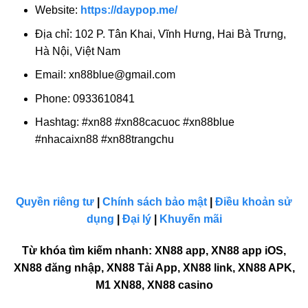
Website:
https://daypop.me/
Địa chỉ: 102 P. Tân Khai, Vĩnh Hưng, Hai Bà Trưng,
Hà Nội, Việt Nam
Email:
xn88blue@gmail.com
Phone: 0933610841
Hashtag: #xn88 #xn88cacuoc #xn88blue
#nhacaixn88 #xn88trangchu
Quyền riêng tư
|
Chính sách bảo mật
|
Điều khoản sử
dụng
|
Đại lý
|
Khuyến mãi
Từ khóa tìm kiếm nhanh: XN88 app, XN88 app iOS,
XN88 đăng nhập, XN88 Tải App, XN88 link, XN88 APK,
M1 XN88, XN88 casino