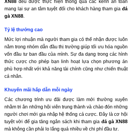
XN88
đều được thực hiện thông qua các kênh an toàn
mang lại sự an tâm tuyệt đối cho khách hàng tham gia
đá
gà XN88
.
Tỷ lệ thưởng cao
Mức lợi nhuận mà người tham gia có thể nhận được luôn
nằm trong nhóm dẫn đầu thị trường giúp tối ưu hóa nguồn
vốn đầu tư ban đầu của mình. Sự đa dạng trong các hình
thức cược cho phép bạn linh hoạt lựa chọn phương án
phù hợp nhất với khả năng tài chính cũng như chiến thuật
cá nhân.
Khuyến mãi hấp dẫn mỗi ngày
Các chương trình ưu đãi được làm mới thường xuyên
nhằm tri ân những hội viên trung thành và chào đón những
người chơi mới gia nhập hệ thống cá cược. Đây là cơ hội
tuyệt vời để gia tăng ngân sách khi tham gia
đá gà XN88
mà không cần phải lo lắng quá nhiều về chi phí đầu tư.