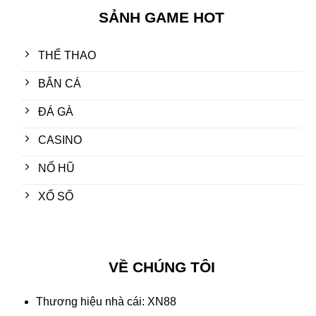
SẢNH GAME HOT
THỂ THAO
BẮN CÁ
ĐÁ GÀ
CASINO
NỔ HŨ
XỔ SỐ
VỀ CHÚNG TÔI
Thương hiệu nhà cái: XN88