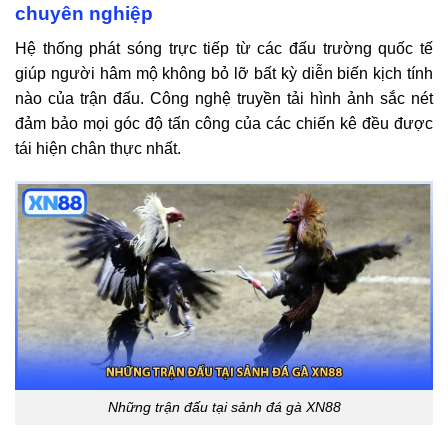
chuyên nghiệp
Hệ thống phát sóng trực tiếp từ các đấu trường quốc tế
giúp người hâm mộ không bỏ lỡ bất kỳ diễn biến kịch tính
nào của trận đấu. Công nghệ truyền tải hình ảnh sắc nét
đảm bảo mọi góc độ tấn công của các chiến kê đều được
tái hiện chân thực nhất.
Những trận đấu tại sảnh đá gà XN88