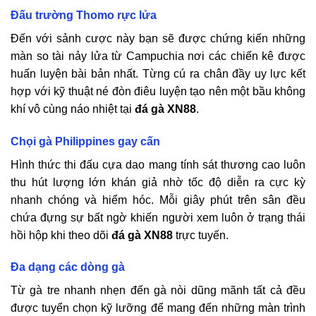
Đấu trường Thomo rực lửa
Đến với sảnh cược này bạn sẽ được chứng kiến những
màn so tài nảy lửa từ Campuchia nơi các chiến kê được
huấn luyện bài bản nhất. Từng cú ra chân đầy uy lực kết
hợp với kỹ thuật né đòn điêu luyện tạo nên một bầu không
khí vô cùng náo nhiệt tại
đá gà XN88
.
Chọi gà Philippines gay cấn
Hình thức thi đấu cựa dao mang tính sát thương cao luôn
thu hút lượng lớn khán giả nhờ tốc độ diễn ra cực kỳ
nhanh chóng và hiểm hóc. Mỗi giây phút trên sân đều
chứa đựng sự bất ngờ khiến người xem luôn ở trạng thái
hồi hộp khi theo dõi
đá gà XN88
trực tuyến.
Đa dạng các dòng gà
Từ gà tre nhanh nhẹn đến gà nòi dũng mãnh tất cả đều
được tuyển chọn kỹ lưỡng để mang đến những màn trình