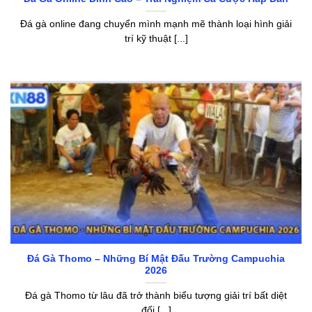
Đá gà online đang chuyển mình mạnh mẽ thành loại hình giải
trí kỹ thuật [...]
Đá Gà Thomo – Những Bí Mật Đấu Trường Campuchia
2026
Đá gà Thomo từ lâu đã trở thành biểu tượng giải trí bất diệt
đối [...]