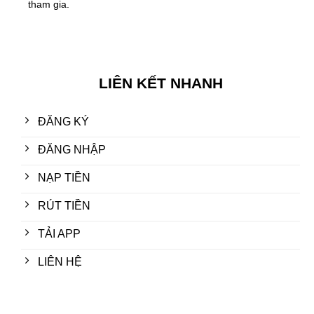
tham gia.
LIÊN KẾT NHANH
ĐĂNG KÝ
ĐĂNG NHẬP
NẠP TIỀN
RÚT TIỀN
TẢI APP
LIÊN HỆ