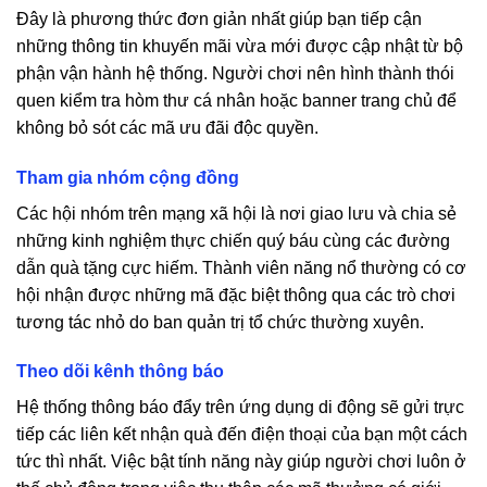
Đây là phương thức đơn giản nhất giúp bạn tiếp cận
những thông tin khuyến mãi vừa mới được cập nhật từ bộ
phận vận hành hệ thống. Người chơi nên hình thành thói
quen kiểm tra hòm thư cá nhân hoặc banner trang chủ để
không bỏ sót các mã ưu đãi độc quyền.
Tham gia nhóm cộng đồng
Các hội nhóm trên mạng xã hội là nơi giao lưu và chia sẻ
những kinh nghiệm thực chiến quý báu cùng các đường
dẫn quà tặng cực hiếm. Thành viên năng nổ thường có cơ
hội nhận được những mã đặc biệt thông qua các trò chơi
tương tác nhỏ do ban quản trị tổ chức thường xuyên.
Theo dõi kênh thông báo
Hệ thống thông báo đẩy trên ứng dụng di động sẽ gửi trực
tiếp các liên kết nhận quà đến điện thoại của bạn một cách
tức thì nhất. Việc bật tính năng này giúp người chơi luôn ở