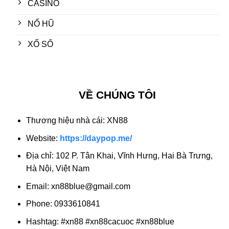
CASINO
NỔ HŨ
XỔ SỐ
VỀ CHÚNG TÔI
Thương hiệu nhà cái: XN88
Website:
https://daypop.me/
Địa chỉ: 102 P. Tân Khai, Vĩnh Hưng, Hai Bà Trưng,
Hà Nội, Việt Nam
Email:
xn88blue@gmail.com
Phone: 0933610841
Hashtag: #xn88 #xn88cacuoc #xn88blue