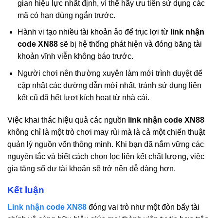
gian hiệu lực nhất định, vì thế hãy ưu tiên sử dụng các
mã có hạn dùng ngắn trước.
Hành vi tạo nhiều tài khoản ảo để trục lợi từ
link nhận
code XN88
sẽ bị hệ thống phát hiện và đóng băng tài
khoản vĩnh viễn không báo trước.
Người chơi nên thường xuyên làm mới trình duyệt để
cập nhật các đường dẫn mới nhất, tránh sử dụng liên
kết cũ đã hết lượt kích hoạt từ nhà cái.
Việc khai thác hiệu quả các nguồn
link nhận code XN88
không chỉ là một trò chơi may rủi mà là cả một chiến thuật
quản lý nguồn vốn thông minh. Khi bạn đã nắm vững các
nguyên tắc và biết cách chọn lọc liên kết chất lượng, việc
gia tăng số dư tài khoản sẽ trở nên dễ dàng hơn.
Kết luận
Link nhận code XN88
đóng vai trò như một đòn bẩy tài