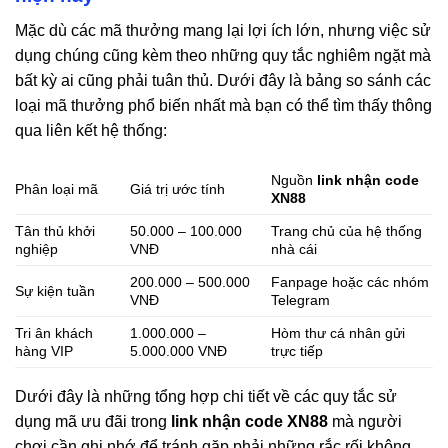
Mặc dù các mã thưởng mang lại lợi ích lớn, nhưng việc sử
dụng chúng cũng kèm theo những quy tắc nghiêm ngặt mà
bất kỳ ai cũng phải tuân thủ. Dưới đây là bảng so sánh các
loại mã thưởng phổ biến nhất mà bạn có thể tìm thấy thông
qua liên kết hệ thống:
Nguồn
link nhận code
Phân loại mã
Giá trị ước tính
XN88
Tân thủ khởi
50.000 – 100.000
Trang chủ của hệ thống
nghiệp
VNĐ
nhà cái
200.000 – 500.000
Fanpage hoặc các nhóm
Sự kiện tuần
VNĐ
Telegram
Tri ân khách
1.000.000 –
Hòm thư cá nhân gửi
hàng VIP
5.000.000 VNĐ
trực tiếp
Dưới đây là những tổng hợp chi tiết về các quy tắc sử
dụng mã ưu đãi trong
link nhận code XN88
mà người
chơi cần ghi nhớ để tránh gặp phải những rắc rối không