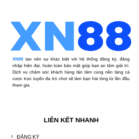
Đỉnh
2026
Cao
Trận
Đấu
Kịch
Tính
Sôi
Động
XN88
tạo nên sự khác biệt với hệ thống đăng ký, đăng
nhập hiện đại, hoàn toàn bảo mật giúp bạn an tâm giải trí.
Dịch vụ chăm sóc khách hàng tận tâm cùng nền tảng cá
cược trực tuyến đa trò chơi sẽ làm bạn hài lòng từ lần đầu
tham gia.
LIÊN KẾT NHANH
ĐĂNG KÝ