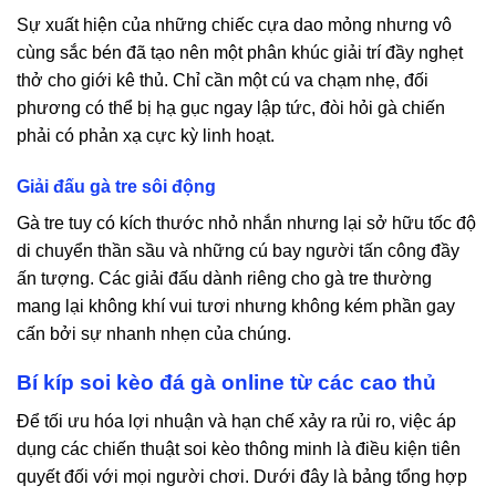
Sự xuất hiện của những chiếc cựa dao mỏng nhưng vô
cùng sắc bén đã tạo nên một phân khúc giải trí đầy nghẹt
thở cho giới kê thủ. Chỉ cần một cú va chạm nhẹ, đối
phương có thể bị hạ gục ngay lập tức, đòi hỏi gà chiến
phải có phản xạ cực kỳ linh hoạt.
Giải đấu gà tre sôi động
Gà tre tuy có kích thước nhỏ nhắn nhưng lại sở hữu tốc độ
di chuyển thần sầu và những cú bay người tấn công đầy
ấn tượng. Các giải đấu dành riêng cho gà tre thường
mang lại không khí vui tươi nhưng không kém phần gay
cấn bởi sự nhanh nhẹn của chúng.
Bí kíp soi kèo đá gà online từ các cao thủ
Để tối ưu hóa lợi nhuận và hạn chế xảy ra rủi ro, việc áp
dụng các chiến thuật soi kèo thông minh là điều kiện tiên
quyết đối với mọi người chơi. Dưới đây là bảng tổng hợp