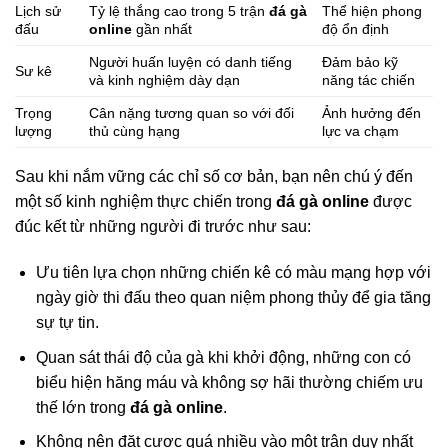
Lịch sử
Tỷ lệ thắng cao trong 5 trận
đá gà
Thể hiện phong
đấu
online
gần nhất
độ ổn định
Người huấn luyện có danh tiếng
Đảm bảo kỹ
Sư kê
và kinh nghiệm dày dạn
năng tác chiến
Trọng
Cân nặng tương quan so với đối
Ảnh hưởng đến
lượng
thủ cùng hạng
lực va chạm
Sau khi nắm vững các chỉ số cơ bản, bạn nên chú ý đến
một số kinh nghiệm thực chiến trong
đá gà online
được
đúc kết từ những người đi trước như sau:
Ưu tiên lựa chọn những chiến kê có màu mạng hợp với
ngày giờ thi đấu theo quan niệm phong thủy để gia tăng
sự tự tin.
Quan sát thái độ của gà khi khởi động, những con có
biểu hiện hăng máu và không sợ hãi thường chiếm ưu
thế lớn trong
đá gà online
.
Không nên đặt cược quá nhiều vào một trận duy nhất