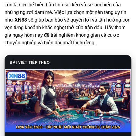
còn là nơi thể hiện bản lĩnh soi kèo và sự am hiểu của
những người đam mê. Việc lựa chọn một nền tảng uy tín
như
XN88
sẽ giúp bạn bảo vệ quyền lợi và tận hưởng trọn
vẹn từng khoảnh khắc nghẹt thở của trận đấu. Hãy tham
gia ngay hôm nay để trải nghiệm không gian cá cược
chuyên nghiệp và hiện đại nhất thị trường.
BÀI VIẾT TIẾP THEO