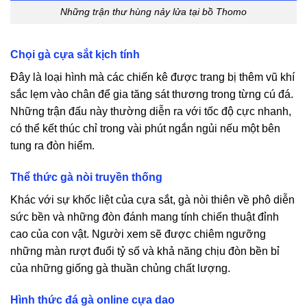
Những trận thư hùng nảy lửa tại bồ Thomo
Chọi gà cựa sắt kịch tính
Đây là loại hình mà các chiến kê được trang bị thêm vũ khí
sắc lẹm vào chân để gia tăng sát thương trong từng cú đá.
Những trận đấu này thường diễn ra với tốc độ cực nhanh,
có thể kết thúc chỉ trong vài phút ngắn ngủi nếu một bên
tung ra đòn hiểm.
Thể thức gà nòi truyền thống
Khác với sự khốc liệt của cựa sắt, gà nòi thiên về phô diễn
sức bền và những đòn đánh mang tính chiến thuật đỉnh
cao của con vật. Người xem sẽ được chiêm ngưỡng
những màn rượt đuổi tỷ số và khả năng chịu đòn bền bỉ
của những giống gà thuần chủng chất lượng.
Hình thức đá gà online cựa dao