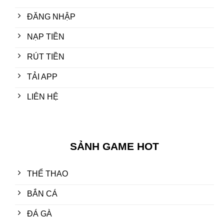
ĐĂNG NHẬP
NẠP TIỀN
RÚT TIỀN
TẢI APP
LIÊN HỆ
SẢNH GAME HOT
THỂ THAO
BẮN CÁ
ĐÁ GÀ