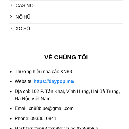
CASINO
NỔ HŨ
XỔ SỐ
VỀ CHÚNG TÔI
Thương hiệu nhà cái: XN88
Website:
https://daypop.me/
Địa chỉ: 102 P. Tân Khai, Vĩnh Hưng, Hai Bà Trưng,
Hà Nội, Việt Nam
Email:
xn88blue@gmail.com
Phone: 0933610841
Hashtag: #xn88 #xn88cacuoc #xn88blue