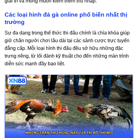
giải trí và mong muốn kiếm thêm thu nhập.
Các loại hình đá gà online phổ biến nhất thị
trường
Sự đa dạng trong thể thức thi đấu chính là chìa khóa giúp
giữ chân người chơi lâu dài tại các sảnh cược trực tuyến
đẳng cấp. Mỗi loại hình thi đấu đều sở hữu những đặc
trưng riêng, từ lối đánh kỹ thuật cho đến những màn trình
diễn sức mạnh đầy bạo liệt.